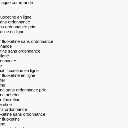
r chaque commande
luoxetine en ligne
 sans ordonnance
sans ordonnance prix
etine en ligne
r fluoxetine sans ordonnance
onnance
xetine sans ordonnance
ligne
rdonnance
e
t fluoxetine en ligne
 fluoxetine en ligne
ter
ine
tine sans ordonnance prix
ine acheter
 fluoxetine
oxétine
sans ordonnance
uoxetine sans ordonnance
 fluoxetine
gne