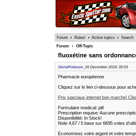
Forum
•
Rules!
•
Active topics
•
Search
Forum
‹
Off-Topic
fluoxétine sans ordonnanc
GloriaRobeson
,
26 December 2024, 00:05
Pharmacie européenne
Cliquez sur le lien ci-dessous pour ache
Prix speciaux internet bon marche! Cliqu
Formulaire medical: pill
Prescription requise: Aucune prescripti
Disponibilité: In Stock!
Note 4,67 / 5 base sur 6695 votes d’util
Economisez votre argent et votre temp