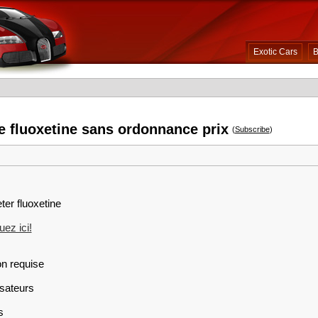
Exotic Cars
B
e fluoxetine sans ordonnance prix
(
Subscribe
)
ter fluoxetine
ez ici!
on requise
isateurs
s