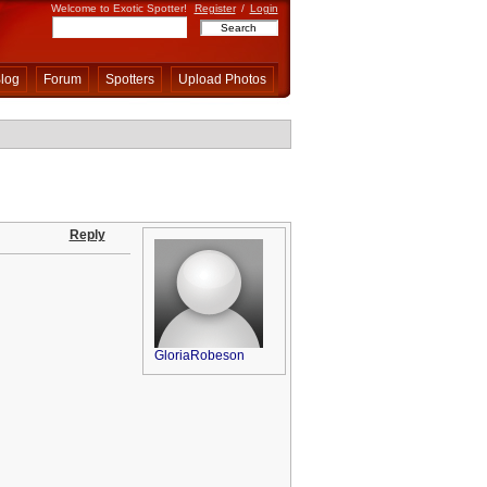
Welcome to Exotic Spotter!
Register
/
Login
log
Forum
Spotters
Upload Photos
Reply
GloriaRobeson