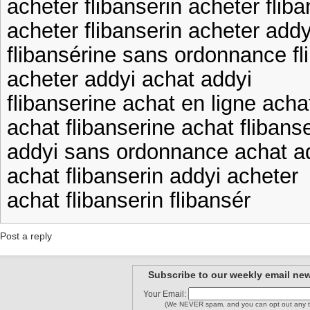
acheter flibanserin acheter flib
acheter flibanserin acheter addy
flibansérine sans ordonnance f
acheter addyi achat addyi
flibanserine achat en ligne acha
achat flibanserine achat flibans
addyi sans ordonnance achat a
achat flibanserin addyi acheter
achat flibanserin flibansér
Post a reply
Subscribe to our weekly email new
Your Email:
(We NEVER spam, and you can opt out any t