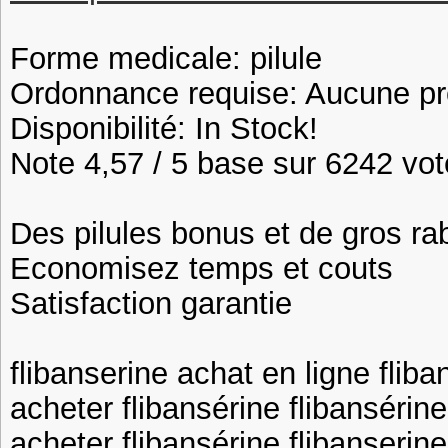
Forme medicale: pilule
Ordonnance requise: Aucune pre
Disponibilité: In Stock!
Note 4,57 / 5 base sur 6242 vote
Des pilules bonus et de gros 
Economisez temps et couts
Satisfaction garantie
flibanserine achat en ligne flib
acheter flibansérine flibansérin
acheter flibansérine flibanserin