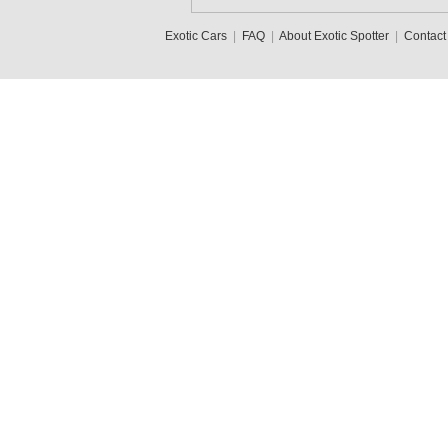
Exotic Cars
|
FAQ
|
About Exotic Spotter
|
Contact