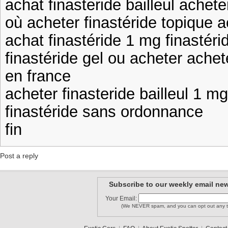
achat finasteride bailleul achete
où acheter finastéride topique a
achat finastéride 1 mg finastéri
finastéride gel ou acheter achet
en france
acheter finasteride bailleul 1 
finastéride sans ordonnance
fin
Post a reply
Subscribe to our weekly email new
Your Email:
(We NEVER spam, and you can opt out any t