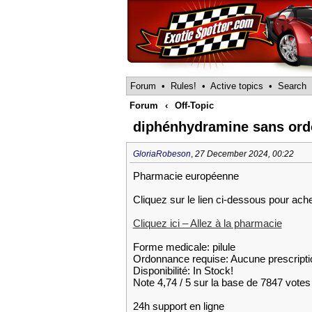
Forum
•
Rules!
•
Active topics
•
Search
Forum
‹
Off-Topic
diphénhydramine sans ord
GloriaRobeson
,
27 December 2024, 00:22
Pharmacie européenne
Cliquez sur le lien ci-dessous pour ac
Cliquez ici – Allez à la pharmacie
Forme medicale: pilule
Ordonnance requise: Aucune prescripti
Disponibilité: In Stock!
Note 4,74 / 5 sur la base de 7847 votes 
24h support en ligne