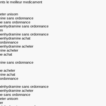
ents le meilleur medicament
eter unisom
mine sans ordonnance
ne sans ordonnance
henhydramine sans ordonnance
om
henhydramine sans ordonnance
henhydramine achat
 ordonnance
henhydramine acheter
ine acheter
ne achat
mine sans ordonnance
e acheter
ine achat
 ordonnance
hénhydramine sans ordonnance
henhydramine acheter
ne sans ordonnance
eter unisom
er