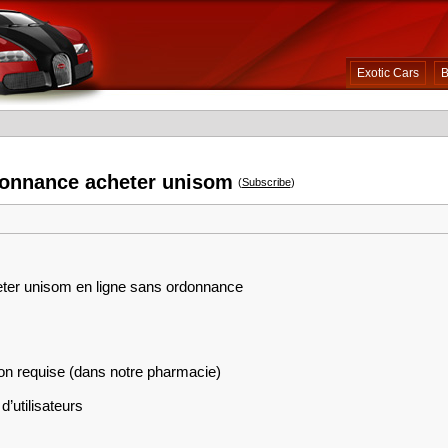
Exotic Cars
B
onnance acheter unisom
(
Subscribe
)
heter unisom en ligne sans ordonnance
on requise (dans notre pharmacie)
d’utilisateurs