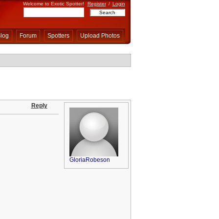
Welcome to Exotic Spotter!
Register
/
Login
log
Forum
Spotters
Upload Photos
Reply
GloriaRobeson