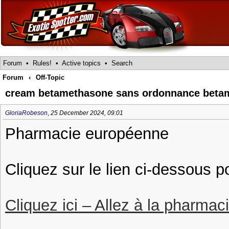
Forum
•
Rules!
•
Active topics
•
Search
Forum
‹
Off-Topic
cream betamethasone sans ordonnance beta
GloriaRobeson
,
25 December 2024, 09:01
Pharmacie européenne
Cliquez sur le lien ci-dessous p
Cliquez ici – Allez à la pharmac