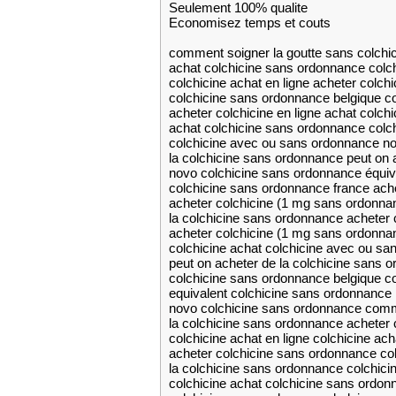
Seulement 100% qualite
Economisez temps et couts
comment soigner la goutte sans colchic
achat colchicine sans ordonnance colch
colchicine achat en ligne acheter colchi
colchicine sans ordonnance belgique c
acheter colchicine en ligne achat colchi
achat colchicine sans ordonnance colch
colchicine avec ou sans ordonnance n
la colchicine sans ordonnance peut on 
novo colchicine sans ordonnance équiv
colchicine sans ordonnance france ache
acheter colchicine (1 mg sans ordonna
la colchicine sans ordonnance acheter 
acheter colchicine (1 mg sans ordonnan
colchicine achat colchicine avec ou s
peut on acheter de la colchicine sans 
colchicine sans ordonnance belgique co
equivalent colchicine sans ordonnance 
novo colchicine sans ordonnance comme
la colchicine sans ordonnance acheter
colchicine achat en ligne colchicine ach
acheter colchicine sans ordonnance col
la colchicine sans ordonnance colchicin
colchicine achat colchicine sans ordon