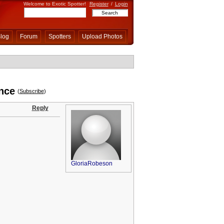
Welcome to Exotic Spotter!
Register
/
Login
log
Forum
Spotters
Upload Photos
nce
(
Subscribe
)
Reply
GloriaRobeson