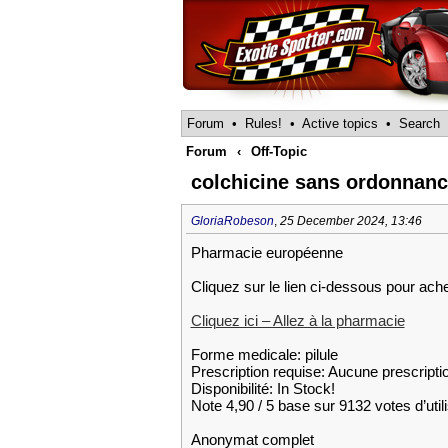
Forum
•
Rules!
•
Active topics
•
Search
Forum
‹
Off-Topic
colchicine sans ordonnanc
GloriaRobeson
,
25 December 2024, 13:46
Pharmacie européenne
Cliquez sur le lien ci-dessous pour ache
Cliquez ici – Allez à la pharmacie
Forme medicale: pilule
Prescription requise: Aucune prescripti
Disponibilité: In Stock!
Note 4,90 / 5 base sur 9132 votes d’util
Anonymat complet