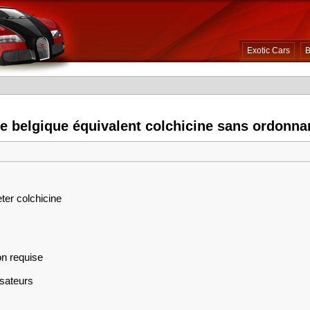
Exotic Cars
B
e belgique équivalent colchicine sans ordonna
ter colchicine
on requise
isateurs