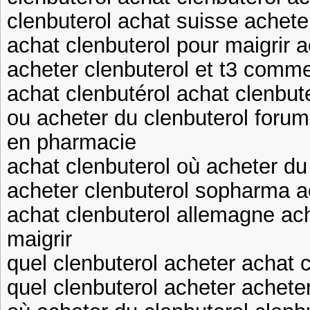
clenbuterol achat suisse acheter
achat clenbuterol pour maigrir a
acheter clenbuterol et t3 comme
achat clenbutérol achat clenbut
ou acheter du clenbuterol forum
en pharmacie
achat clenbuterol où acheter du
acheter clenbuterol sopharma a
achat clenbuterol allemagne ach
maigrir
quel clenbuterol acheter achat c
quel clenbuterol acheter acheter