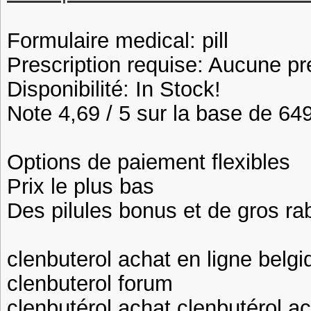
Formulaire medical: pill
Prescription requise: Aucune pr
Disponibilité: In Stock!
Note 4,69 / 5 sur la base de 649
Options de paiement flexibles
Prix le plus bas
Des pilules bonus et de gros 
clenbuterol achat en ligne belg
clenbuterol forum
clenbutérol achat clenbutérol a