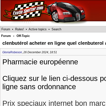
Forum
•
Rules!
•
Active topics
•
Search
Forum
‹
Off-Topic
clenbutérol acheter en ligne quel clenbuterol
GloriaRobeson
,
26 December 2024, 18:51
Pharmacie européenne
Cliquez sur le lien ci-dessous p
ligne sans ordonnance
Prix speciaux internet bon march