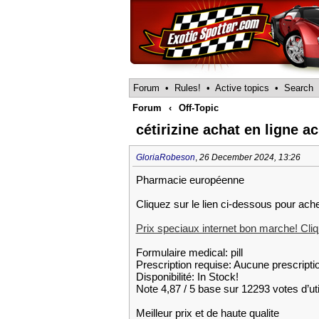
Forum
•
Rules!
•
Active topics
•
Search
Forum
‹
Off-Topic
cétirizine achat en ligne ac
GloriaRobeson
,
26 December 2024, 13:26
Pharmacie européenne
Cliquez sur le lien ci-dessous pour ac
Prix speciaux internet bon marche! Cliqu
Formulaire medical: pill
Prescription requise: Aucune prescripti
Disponibilité: In Stock!
Note 4,87 / 5 base sur 12293 votes d’uti
Meilleur prix et de haute qualite