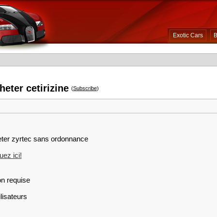
Exotic Cars
B
heter cetirizine
(
Subscribe
)
heter zyrtec sans ordonnance
ez ici!
on requise
lisateurs