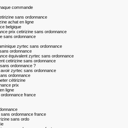
r chaque commande
etirizine sans ordonnance
zine achat en ligne
nce belgique
nce prix cetirizine sans ordonnance
ine sans ordonnance
staminique zyrtec sans ordonnance
ou sans ordonnance
ance équivalent zyrtec sans ordonnance
ent cetirizine sans ordonnance
c sans ordonnance ?
 avoir zyrtec sans ordonnance
e sans ordonnance
ter cétirizine
nnance prix
en ligne
s ordonnance france
ordonnance
c sans ordonnance france
rizine sans ordo
ie