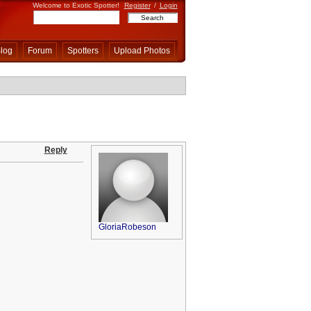
Welcome to Exotic Spotter!
Register
/
Login
log
Forum
Spotters
Upload Photos
Reply
GloriaRobeson