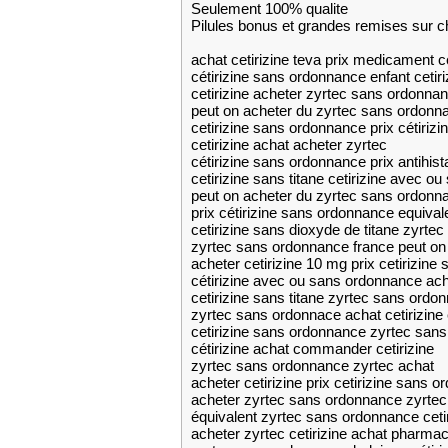
Seulement 100% qualite
Pilules bonus et grandes remises su
achat cetirizine teva prix medicament c
cétirizine sans ordonnance enfant cetiri
cetirizine acheter zyrtec sans ordonna
peut on acheter du zyrtec sans ordonna
cetirizine sans ordonnance prix cétiriz
cetirizine achat acheter zyrtec
cétirizine sans ordonnance prix antihi
cetirizine sans titane cetirizine avec 
peut on acheter du zyrtec sans ordonn
prix cétirizine sans ordonnance equival
cetirizine sans dioxyde de titane zyrte
zyrtec sans ordonnance france peut on
acheter cetirizine 10 mg prix cetirizin
cétirizine avec ou sans ordonnance ache
cetirizine sans titane zyrtec sans ordo
zyrtec sans ordonnace achat cetirizine 
cetirizine sans ordonnance zyrtec san
cétirizine achat commander cetirizine
zyrtec sans ordonnance zyrtec achat
acheter cetirizine prix cetirizine sans 
acheter zyrtec sans ordonnance zyrte
équivalent zyrtec sans ordonnance ceti
acheter zyrtec cetirizine achat pharmac