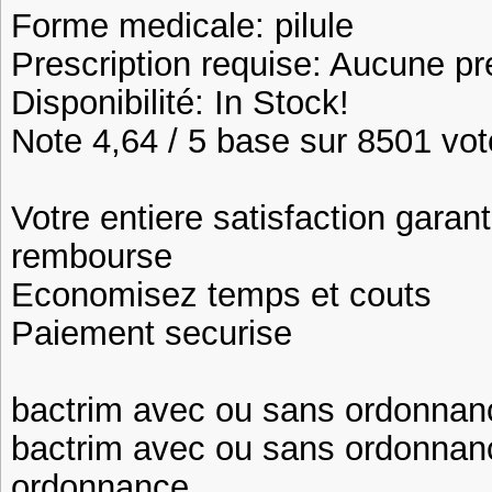
Forme medicale: pilule
Prescription requise: Aucune pr
Disponibilité: In Stock!
Note 4,64 / 5 base sur 8501 vote
Votre entiere satisfaction garan
rembourse
Economisez temps et couts
Paiement securise
bactrim avec ou sans ordonnan
bactrim avec ou sans ordonnan
ordonnance