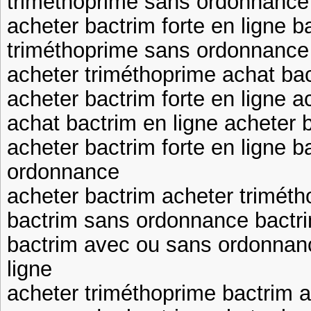
triméthoprime sans ordonnance
acheter bactrim forte en ligne 
triméthoprime sans ordonnanc
acheter triméthoprime achat bac
acheter bactrim forte en ligne 
achat bactrim en ligne acheter b
acheter bactrim forte en ligne 
ordonnance
acheter bactrim acheter trimét
bactrim sans ordonnance bactr
bactrim avec ou sans ordonnanc
ligne
acheter triméthoprime bactrim