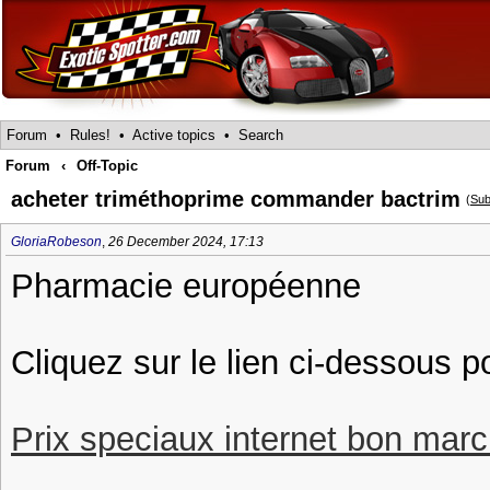
Forum
•
Rules!
•
Active topics
•
Search
Forum
‹
Off-Topic
acheter triméthoprime commander bactrim
(
Sub
GloriaRobeson
,
26 December 2024, 17:13
Pharmacie européenne
Cliquez sur le lien ci-dessous p
Prix speciaux internet bon march