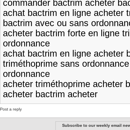
commander bactrim acheter bac
achat bactrim en ligne acheter 
bactrim avec ou sans ordonnanc
acheter bactrim forte en ligne 
ordonnance
achat bactrim en ligne acheter 
triméthoprime sans ordonnance
ordonnance
acheter triméthoprime acheter 
acheter bactrim acheter
Post a reply
Subscribe to our weekly email new