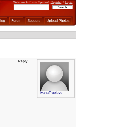
Welcome to Exotic Spotter!
Register
/
Login
log
Forum
Spotters
Upload Photos
Reply
IvanaTruelove