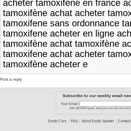
acheter tamoxifène en france a
tamoxifène achat acheter tamox
tamoxifene sans ordonnance tam
tamoxifene acheter en ligne ach
tamoxifène achat tamoxifène a
tamoxifene achat acheter tamox
tamoxifène acheter e
Post a reply
Subscribe to our weekly email new
Your Email:
(We NEVER spam, and you can opt out any t
Exotic Cars
|
FAQ
|
About Exotic Spotter
|
Contact