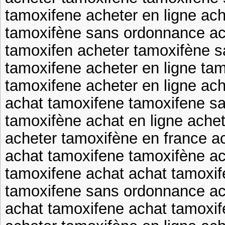
tamoxifene acheter en ligne ac
tamoxifène sans ordonnance ac
tamoxifen acheter tamoxifène 
tamoxifene acheter en ligne ta
tamoxifene acheter en ligne ac
achat tamoxifene tamoxifene s
tamoxifène achat en ligne achet
acheter tamoxifène en france a
achat tamoxifene tamoxifène a
tamoxifene achat achat tamoxi
tamoxifene sans ordonnance ac
achat tamoxifene achat tamoxi