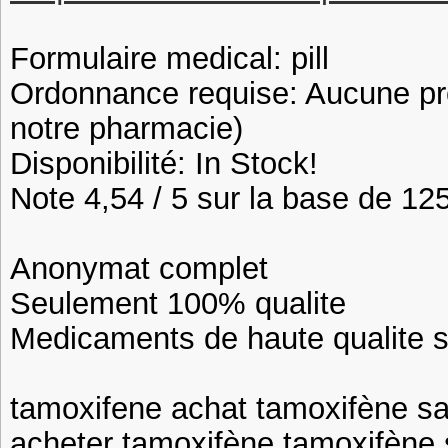
Formulaire medical: pill
Ordonnance requise: Aucune pre
notre pharmacie)
Disponibilité: In Stock!
Note 4,54 / 5 sur la base de 125
Anonymat complet
Seulement 100% qualite
Medicaments de haute qualite 
tamoxifene achat tamoxifène s
acheter tamoxifène tamoxifène