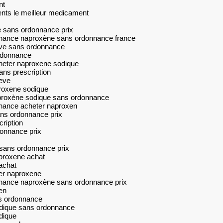
nt
ents le meilleur medicament
 sans ordonnance prix
nance naproxène sans ordonnance france
eve sans ordonnance
rdonnance
heter naproxene sodique
ns prescription
eve
roxene sodique
proxène sodique sans ordonnance
nance acheter naproxen
ns ordonnance prix
ription
onnance prix
sans ordonnance prix
proxene achat
achat
er naproxene
nance naproxène sans ordonnance prix
en
s ordonnance
dique sans ordonnance
dique