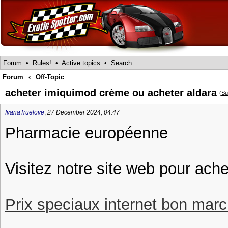
Forum
•
Rules!
•
Active topics
•
Search
Forum
‹
Off-Topic
acheter imiquimod crème ou acheter aldara
(
Su
IvanaTruelove
,
27 December 2024, 04:47
Pharmacie européenne
Visitez notre site web pour ache
Prix speciaux internet bon march