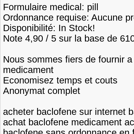
Formulaire medical: pill
Ordonnance requise: Aucune pre
Disponibilité: In Stock!
Note 4,90 / 5 sur la base de 610
Nous sommes fiers de fournir a n
medicament
Economisez temps et couts
Anonymat complet
acheter baclofene sur internet 
achat baclofene medicament a
baclofene sans ordonnance en f