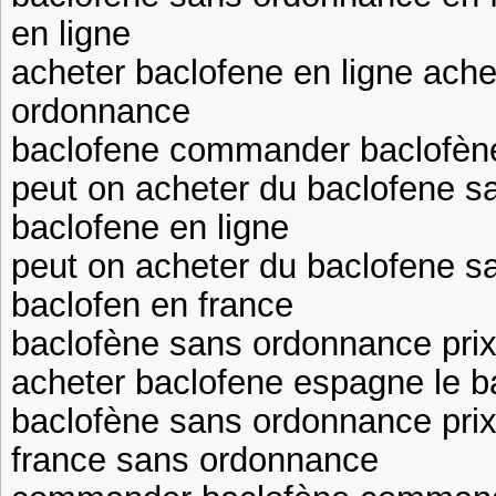
en ligne
acheter baclofene en ligne ach
ordonnance
baclofene commander baclofèn
peut on acheter du baclofene s
baclofene en ligne
peut on acheter du baclofene s
baclofen en france
baclofène sans ordonnance prix
acheter baclofene espagne le 
baclofène sans ordonnance prix
france sans ordonnance