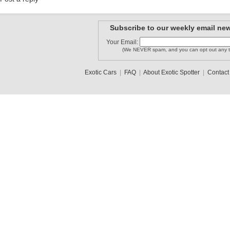
Subscribe to our weekly email new
Your Email:
(We NEVER spam, and you can opt out any t
Exotic Cars
|
FAQ
|
About Exotic Spotter
|
Contact