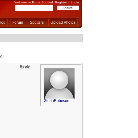
Welcome to Exotic Spotter!
Register
/
Login
log
Forum
Spotters
Upload Photos
be
)
Reply
GloriaRobeson