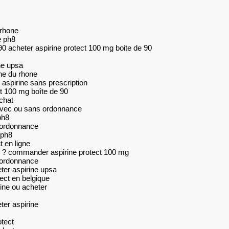
 rhone
e ph8
90 acheter aspirine protect 100 mg boite de 90
ne upsa
ne du rhone
 aspirine sans prescription
ct 100 mg boîte de 90
chat
t avec ou sans ordonnance
ph8
 ordonnance
 ph8
t en ligne
ne ? commander aspirine protect 100 mg
s ordonnance
ter aspirine upsa
ect en belgique
ine ou acheter
er aspirine
otect