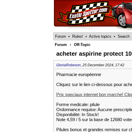
Forum
•
Rules!
•
Active topics
•
Search
Forum
‹
Off-Topic
acheter aspirine protect 1
GloriaRobeson
,
25 December 2024, 17:42
Pharmacie européenne
Cliquez sur le lien ci-dessous pour ache
Prix speciaux internet bon marche! Cliqu
Forme medicale: pilule
Ordonnance requise: Aucune prescripti
Disponibilité: In Stock!
Note 4,59 / 5 sur la base de 12680 votes
Pilules bonus et grandes remises su