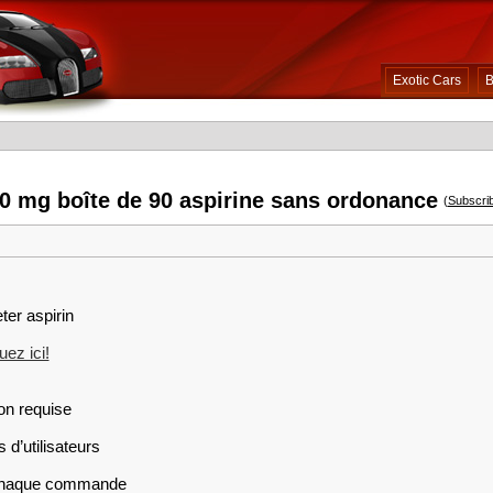
Exotic Cars
B
00 mg boîte de 90 aspirine sans ordonance
(
Subscri
ter aspirin
ez ici!
on requise
 d’utilisateurs
r chaque commande