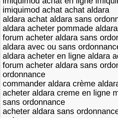
imiquimod achat en ligne imiqu
imiquimod achat achat aldara
aldara achat aldara sans ordon
aldara acheter pommade aldar
forum acheter aldara sans ordo
aldara avec ou sans ordonnanc
aldara acheter en ligne aldara a
forum acheter aldara sans ordo
ordonnance
commander aldara crème aldar
acheter aldara creme en ligne
sans ordonnance
acheter aldara sans ordonnance