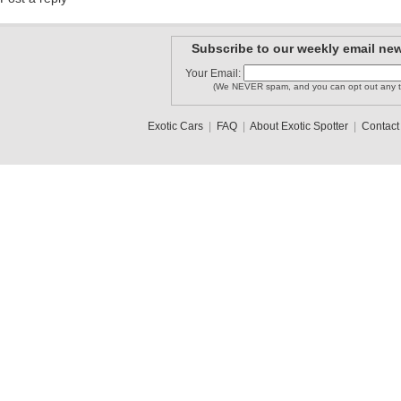
Subscribe to our weekly email new
Your Email:
(We NEVER spam, and you can opt out any t
Exotic Cars
|
FAQ
|
About Exotic Spotter
|
Contact