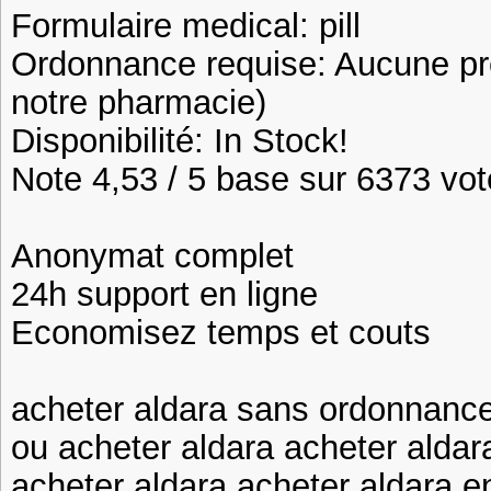
Formulaire medical: pill
Ordonnance requise: Aucune pre
notre pharmacie)
Disponibilité: In Stock!
Note 4,53 / 5 base sur 6373 vote
Anonymat complet
24h support en ligne
Economisez temps et couts
acheter aldara sans ordonnance
ou acheter aldara acheter aldar
acheter aldara acheter aldara en