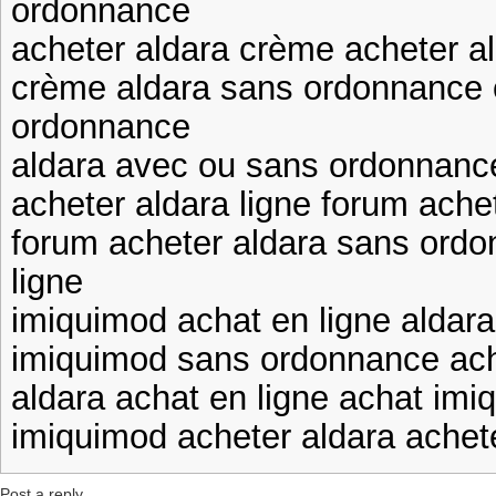
ordonnance
acheter aldara crème acheter al
crème aldara sans ordonnance 
ordonnance
aldara avec ou sans ordonnance
acheter aldara ligne forum ach
forum acheter aldara sans ordo
ligne
imiquimod achat en ligne aldara
imiquimod sans ordonnance ach
aldara achat en ligne achat im
imiquimod acheter aldara achete
Post a reply