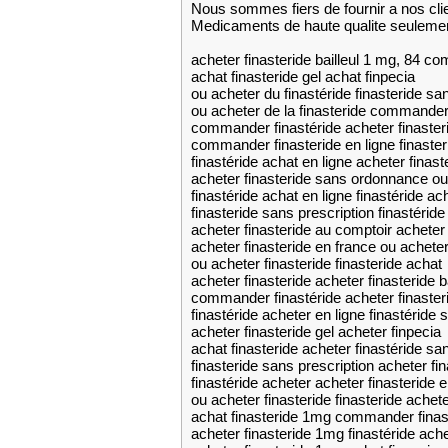
Nous sommes fiers de fournir a nos cli
Medicaments de haute qualite seuleme
acheter finasteride bailleul 1 mg, 84 c
achat finasteride gel achat finpecia
ou acheter du finastéride finasteride s
ou acheter de la finasteride commander 
commander finastéride acheter finaste
commander finasteride en ligne finast
finastéride achat en ligne acheter finas
acheter finasteride sans ordonnance ou 
finastéride achat en ligne finastéride ac
finasteride sans prescription finastéride
acheter finasteride au comptoir acheter
acheter finasteride en france ou acheter 
ou acheter finasteride finasteride achat
acheter finasteride acheter finasteride 
commander finastéride acheter finaster
finastéride acheter en ligne finastéride
acheter finasteride gel acheter finpecia
achat finasteride acheter finastéride s
finasteride sans prescription acheter fin
finastéride acheter acheter finasteride e
ou acheter finasteride finasteride achet
achat finasteride 1mg commander finas
acheter finasteride 1mg finastéride ach