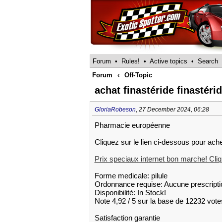
Forum
•
Rules!
•
Active topics
•
Search
Forum
‹
Off-Topic
achat finastéride finastér
GloriaRobeson
,
27 December 2024, 06:28
Pharmacie européenne
Cliquez sur le lien ci-dessous pour ache
Prix speciaux internet bon marche! Cliqu
Forme medicale: pilule
Ordonnance requise: Aucune prescripti
Disponibilité: In Stock!
Note 4,92 / 5 sur la base de 12232 votes
Satisfaction garantie