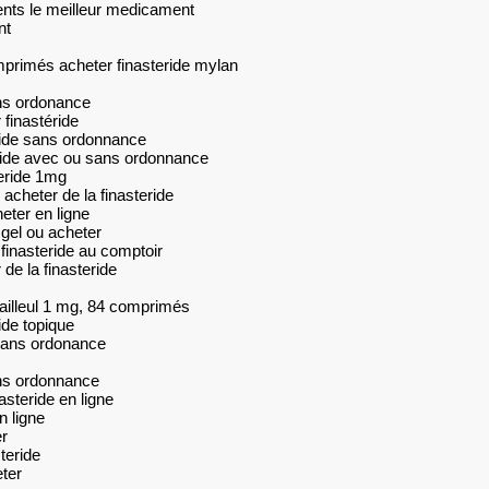
ents le meilleur medicament
nt
omprimés acheter finasteride mylan
ans ordonance
finastéride
ride sans ordonnance
eride avec ou sans ordonnance
teride 1mg
acheter de la finasteride
heter en ligne
 gel ou acheter
 finasteride au comptoir
de la finasteride
bailleul 1 mg, 84 comprimés
ide topique
 sans ordonance
ans ordonnance
asteride en ligne
n ligne
er
teride
eter