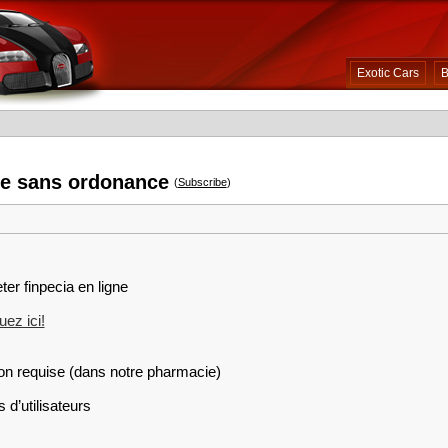
Exotic Cars
B
ide sans ordonance
(
Subscribe
)
ter finpecia en ligne
ez ici!
on requise (dans notre pharmacie)
 d’utilisateurs