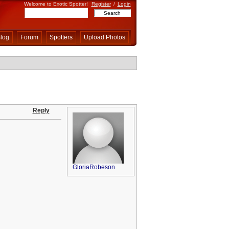
Welcome to Exotic Spotter!
Register
/
Login
log
Forum
Spotters
Upload Photos
Reply
GloriaRobeson