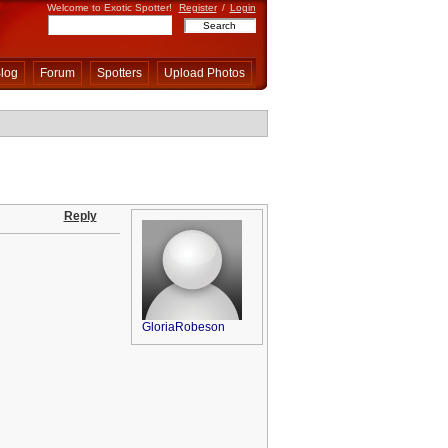
Welcome to Exotic Spotter!
Register
/
Login
log
Forum
Spotters
Upload Photos
Reply
GloriaRobeson