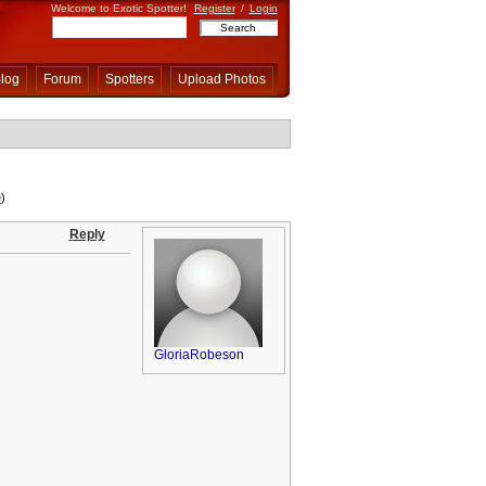
Welcome to Exotic Spotter!
Register
/
Login
log
Forum
Spotters
Upload Photos
e
)
Reply
GloriaRobeson