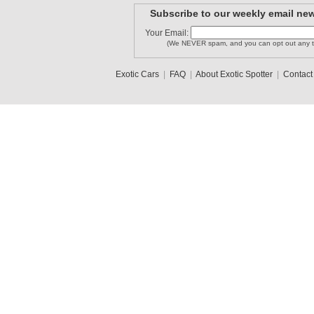
Subscribe to our weekly email new
Your Email:
(We NEVER spam, and you can opt out any t
Exotic Cars
|
FAQ
|
About Exotic Spotter
|
Contact