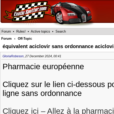
Forum
•
Rules!
•
Active topics
•
Search
Forum
‹
Off-Topic
équivalent aciclovir sans ordonnance aciclovi
GloriaRobeson
,
27 December 2024, 00:41
Pharmacie européenne
Cliquez sur le lien ci-dessous p
ligne sans ordonnance
Cliquez ici – Allez à la pharmac